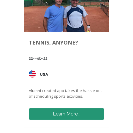
TENNIS, ANYONE?
22-Feb-22
USA
Alumni-created app takes the hassle out
of scheduling sports activities.
Learn More...